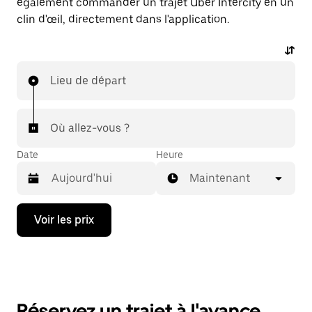
également commander un trajet Uber Intercity en un
clin d'œil, directement dans l'application.
Lieu de départ
Où allez-vous ?
Date
Heure
Maintenant
Appuyez
Voir les prix
sur
la
flèche
vers
le
bas
pour
Réservez un trajet à l'avance