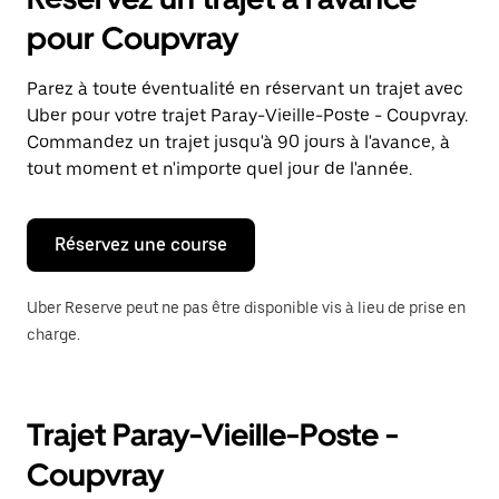
ouvrir
le
pour Coupvray
calendrier
et
sélectionner
Parez à toute éventualité en réservant un trajet avec
une
Uber pour votre trajet Paray-Vieille-Poste - Coupvray.
date.
Appuyez
Commandez un trajet jusqu'à 90 jours à l'avance, à
sur
tout moment et n'importe quel jour de l'année.
la
touche
Échap
pour
Réservez une course
fermer
le
calendrier.
Uber Reserve peut ne pas être disponible vis à lieu de prise en
charge.
Trajet Paray-Vieille-Poste -
Coupvray