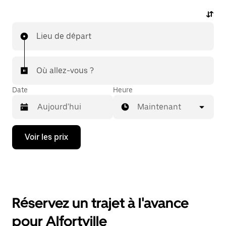
Lieu de départ
Où allez-vous ?
Date
Heure
Maintenant
Appuyez
Voir les prix
sur
la
flèche
vers
le
bas
pour
Réservez un trajet à l'avance
ouvrir
le
pour Alfortville
calendrier