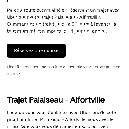
et
sélectionner
Parez à toute éventualité en réservant un trajet avec
une
Uber pour votre trajet Palaiseau - Alfortville.
date.
Appuyez
Commandez un trajet jusqu'à 90 jours à l'avance, à
sur
tout moment et n'importe quel jour de l'année.
la
touche
Échap
pour
Réservez une course
fermer
le
calendrier.
Uber Reserve peut ne pas être disponible vis à lieu de prise en
charge.
Trajet Palaiseau - Alfortville
Lorsque vous vous déplacez avec Uber lors de votre
prochain trajet Palaiseau - Alfortville, vous avez le
choix. Que vous vous déplaciez en solo ou avec