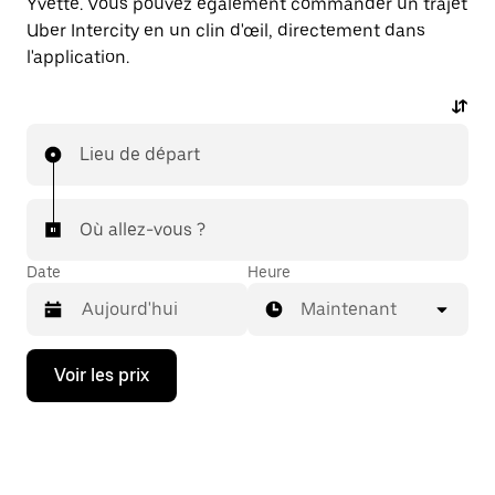
Yvette. Vous pouvez également commander un trajet
Uber Intercity en un clin d'œil, directement dans
l'application.
Lieu de départ
Où allez-vous ?
Date
Heure
Maintenant
Appuyez
Voir les prix
sur
la
flèche
vers
le
bas