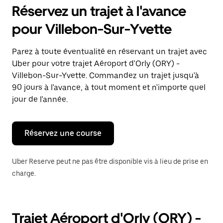
pour
Réservez un trajet à l'avance
ouvrir
le
pour Villebon-Sur-Yvette
calendrier
et
sélectionner
Parez à toute éventualité en réservant un trajet avec
une
Uber pour votre trajet Aéroport d'Orly (ORY) -
date.
Appuyez
Villebon-Sur-Yvette. Commandez un trajet jusqu'à
sur
90 jours à l'avance, à tout moment et n'importe quel
la
jour de l'année.
touche
Échap
pour
fermer
Réservez une course
le
calendrier.
Uber Reserve peut ne pas être disponible vis à lieu de prise en
charge.
Trajet Aéroport d'Orly (ORY) -