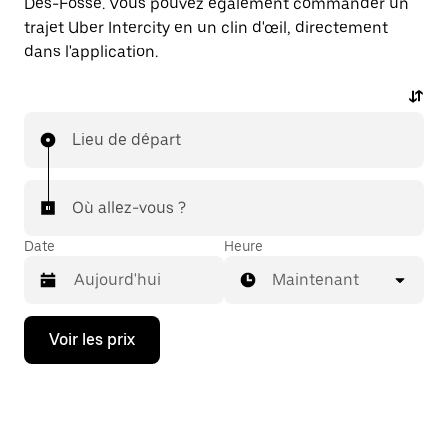
Des-Fossé. Vous pouvez également commander un
trajet Uber Intercity en un clin d'œil, directement
dans l'application.
Lieu de départ
Où allez-vous ?
Date
Heure
Maintenant
Appuyez
Voir les prix
sur
la
flèche
vers
le
bas