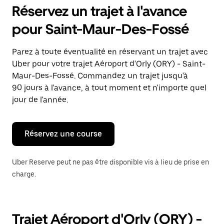
pour
Réservez un trajet à l'avance
ouvrir
le
pour Saint-Maur-Des-Fossé
calendrier
et
sélectionner
Parez à toute éventualité en réservant un trajet avec
une
Uber pour votre trajet Aéroport d'Orly (ORY) - Saint-
date.
Appuyez
Maur-Des-Fossé. Commandez un trajet jusqu'à
sur
90 jours à l'avance, à tout moment et n'importe quel
la
jour de l'année.
touche
Échap
pour
fermer
Réservez une course
le
calendrier.
Uber Reserve peut ne pas être disponible vis à lieu de prise en
charge.
Trajet Aéroport d'Orly (ORY) -