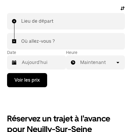
Lieu de départ
Où allez-vous ?
Date
Heure
Maintenant
Appuyez
Voir les prix
sur
la
flèche
vers
le
bas
pour
Réservez un trajet à l'avance
ouvrir
le
pour Neuilly-Sur-Seine
calendrier