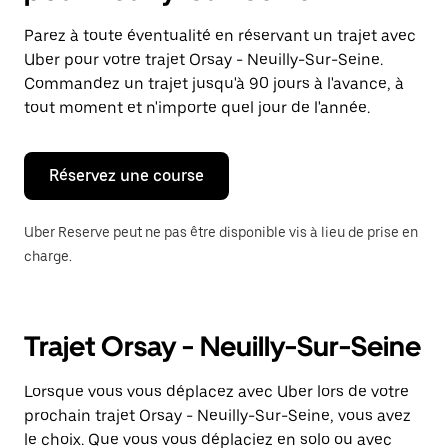
et
sélectionner
Parez à toute éventualité en réservant un trajet avec
une
Uber pour votre trajet Orsay - Neuilly-Sur-Seine.
date.
Appuyez
Commandez un trajet jusqu'à 90 jours à l'avance, à
sur
tout moment et n'importe quel jour de l'année.
la
touche
Échap
pour
Réservez une course
fermer
le
calendrier.
Uber Reserve peut ne pas être disponible vis à lieu de prise en
charge.
Trajet Orsay - Neuilly-Sur-Seine
Lorsque vous vous déplacez avec Uber lors de votre
prochain trajet Orsay - Neuilly-Sur-Seine, vous avez
le choix. Que vous vous déplaciez en solo ou avec