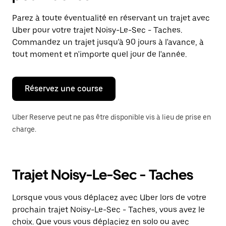
et
sélectionner
Parez à toute éventualité en réservant un trajet avec
une
Uber pour votre trajet Noisy-Le-Sec - Taches.
date.
Appuyez
Commandez un trajet jusqu'à 90 jours à l'avance, à
sur
tout moment et n'importe quel jour de l'année.
la
touche
Échap
pour
Réservez une course
fermer
le
calendrier.
Uber Reserve peut ne pas être disponible vis à lieu de prise en
charge.
Trajet Noisy-Le-Sec - Taches
Lorsque vous vous déplacez avec Uber lors de votre
prochain trajet Noisy-Le-Sec - Taches, vous avez le
choix. Que vous vous déplaciez en solo ou avec