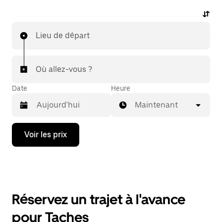
Lieu de départ
Où allez-vous ?
Date
Heure
Maintenant
Appuyez
Voir les prix
sur
la
flèche
vers
le
bas
pour
Réservez un trajet à l'avance
ouvrir
le
pour Taches
calendrier