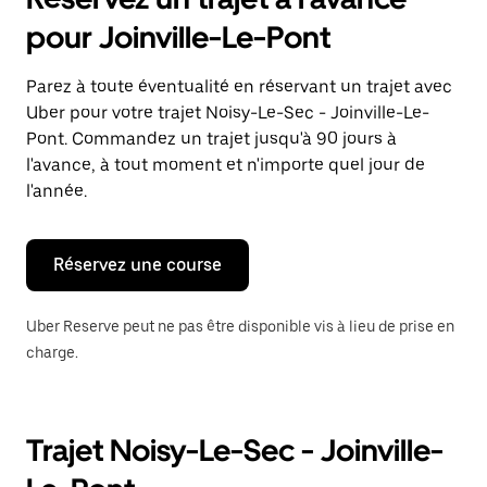
ouvrir
le
pour Joinville-Le-Pont
calendrier
et
sélectionner
Parez à toute éventualité en réservant un trajet avec
une
Uber pour votre trajet Noisy-Le-Sec - Joinville-Le-
date.
Appuyez
Pont. Commandez un trajet jusqu'à 90 jours à
sur
l'avance, à tout moment et n'importe quel jour de
la
l'année.
touche
Échap
pour
fermer
Réservez une course
le
calendrier.
Uber Reserve peut ne pas être disponible vis à lieu de prise en
charge.
Trajet Noisy-Le-Sec - Joinville-