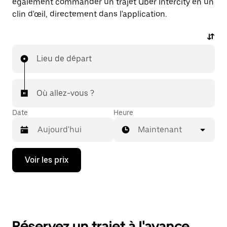
également commander un trajet Uber Intercity en un
clin d'œil, directement dans l'application.
Lieu de départ
Où allez-vous ?
Date
Heure
Maintenant
Appuyez
Voir les prix
sur
la
flèche
vers
le
bas
pour
Réservez un trajet à l'avance