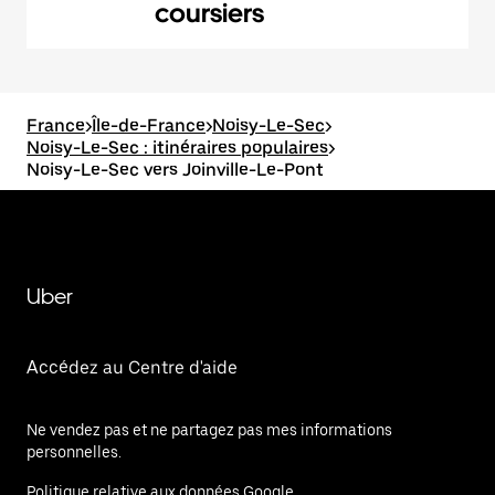
coursiers
France
>
Île-de-France
>
Noisy-Le-Sec
>
Noisy-Le-Sec : itinéraires populaires
>
Noisy-Le-Sec vers Joinville-Le-Pont
Uber
Accédez au Centre d'aide
Ne vendez pas et ne partagez pas mes informations
personnelles.
Politique relative aux données Google