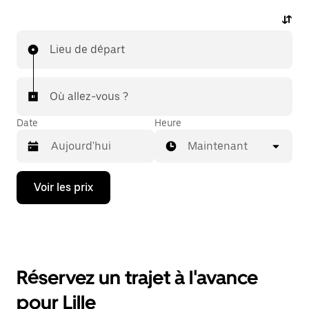
Lieu de départ
Où allez-vous ?
Date
Heure
Maintenant
Appuyez
Voir les prix
sur
la
flèche
vers
le
bas
pour
Réservez un trajet à l'avance
ouvrir
le
pour Lille
calendrier