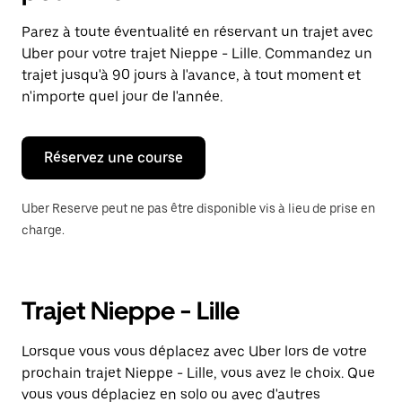
et
sélectionner
Parez à toute éventualité en réservant un trajet avec
une
Uber pour votre trajet Nieppe - Lille. Commandez un
date.
Appuyez
trajet jusqu'à 90 jours à l'avance, à tout moment et
sur
n'importe quel jour de l'année.
la
touche
Échap
pour
Réservez une course
fermer
le
calendrier.
Uber Reserve peut ne pas être disponible vis à lieu de prise en
charge.
Trajet Nieppe - Lille
Lorsque vous vous déplacez avec Uber lors de votre
prochain trajet Nieppe - Lille, vous avez le choix. Que
vous vous déplaciez en solo ou avec d'autres