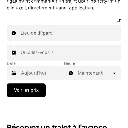
également commander un trajet Uber Intercity en un
clin d'œil, directement dans l'application.
Lieu de départ
Où allez-vous ?
Date
Heure
Maintenant
Appuyez
Voir les prix
sur
la
flèche
vers
le
bas
pour
Réservez un trajet à l'avance