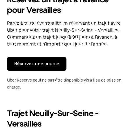
ouvrir
le
pour Versailles
calendrier
et
sélectionner
Parez à toute éventualité en réservant un trajet avec
une
Uber pour votre trajet Neuilly-Sur-Seine - Versailles.
date.
Appuyez
Commandez un trajet jusqu'à 90 jours à l'avance, à
sur
tout moment et n'importe quel jour de l'année.
la
touche
Échap
pour
Réservez une course
fermer
le
calendrier.
Uber Reserve peut ne pas être disponible vis à lieu de prise en
charge.
Trajet Neuilly-Sur-Seine -
Versailles