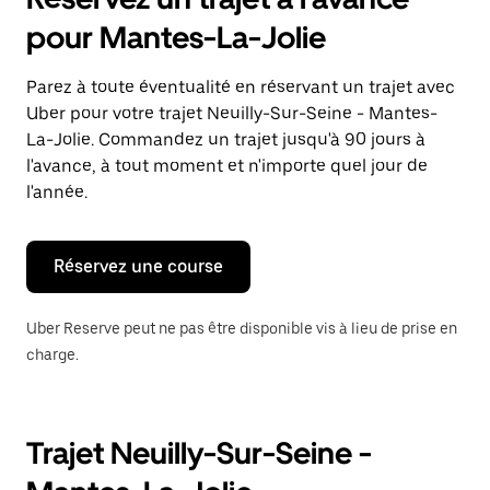
ouvrir
le
pour Mantes-La-Jolie
calendrier
et
sélectionner
Parez à toute éventualité en réservant un trajet avec
une
Uber pour votre trajet Neuilly-Sur-Seine - Mantes-
date.
Appuyez
La-Jolie. Commandez un trajet jusqu'à 90 jours à
sur
l'avance, à tout moment et n'importe quel jour de
la
l'année.
touche
Échap
pour
fermer
Réservez une course
le
calendrier.
Uber Reserve peut ne pas être disponible vis à lieu de prise en
charge.
Trajet Neuilly-Sur-Seine -