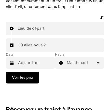
également commander un trajet Uber Intercity en un
clin d'œil, directement dans l'application.
Lieu de départ
Où allez-vous ?
Date
Heure
Maintenant
Appuyez
Voir les prix
sur
la
flèche
vers
le
bas
pour
Réservez un trajet à l'avance