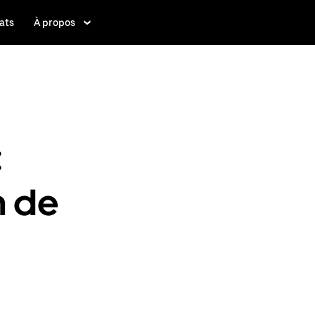
ats
À propos
:
n de