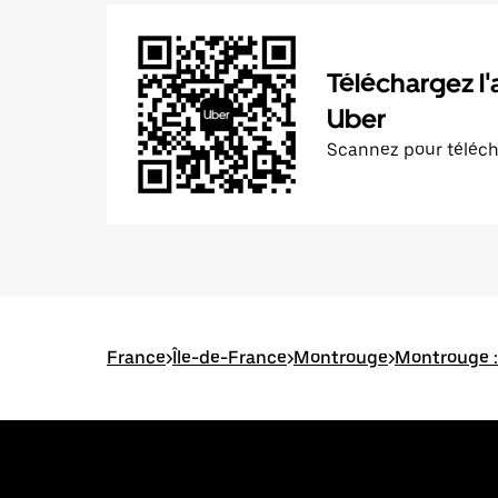
Téléchargez l'
Uber
Scannez pour téléc
France
>
Île-de-France
>
Montrouge
>
Montrouge : 