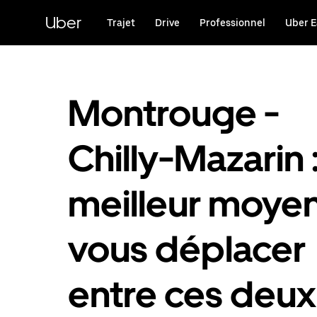
Passer
au
Uber
Trajet
Drive
Professionnel
Uber E
contenu
principal
Montrouge -
Chilly-Mazarin 
meilleur moye
vous déplacer
entre ces deux