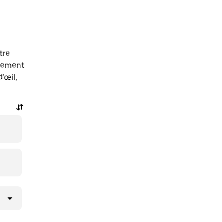
tre
alement
'œil,