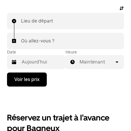
Lieu de départ
Où allez-vous ?
Date
Heure
Maintenant
Appuyez
Voir les prix
sur
la
flèche
vers
le
bas
pour
Réservez un trajet à l'avance
ouvrir
le
pour Bagneux
calendrier