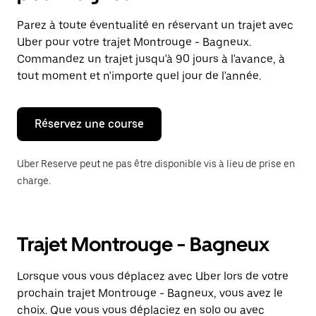
et
sélectionner
Parez à toute éventualité en réservant un trajet avec
une
Uber pour votre trajet Montrouge - Bagneux.
date.
Appuyez
Commandez un trajet jusqu'à 90 jours à l'avance, à
sur
tout moment et n'importe quel jour de l'année.
la
touche
Échap
pour
Réservez une course
fermer
le
calendrier.
Uber Reserve peut ne pas être disponible vis à lieu de prise en
charge.
Trajet Montrouge - Bagneux
Lorsque vous vous déplacez avec Uber lors de votre
prochain trajet Montrouge - Bagneux, vous avez le
choix. Que vous vous déplaciez en solo ou avec