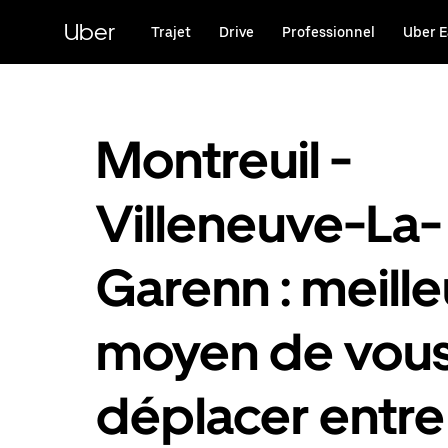
Passer
au
Uber
Trajet
Drive
Professionnel
Uber E
contenu
principal
Montreuil -
Villeneuve-La-
Garenn : meille
moyen de vou
déplacer entre