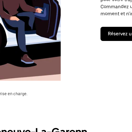
Commandez un t
moment et n'im
Réservez u
rise en charge.
lleneuve-La-Garenn