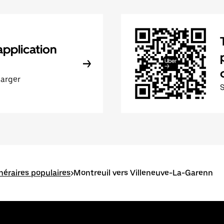
application
harger
inéraires populaires
>
Montreuil vers Villeneuve-La-Garenn