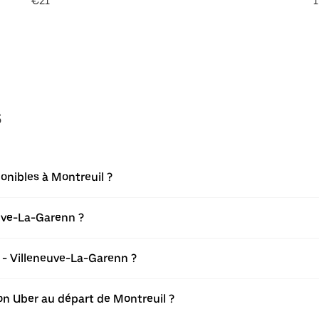
€21
1
s
onibles à Montreuil ?
euve-La-Garenn ?
 - Villeneuve-La-Garenn ?
tion Uber au départ de Montreuil ?