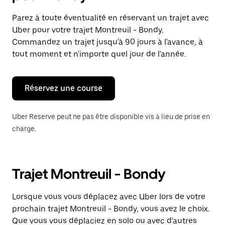
et
sélectionner
Parez à toute éventualité en réservant un trajet avec
une
Uber pour votre trajet Montreuil - Bondy.
date.
Appuyez
Commandez un trajet jusqu'à 90 jours à l'avance, à
sur
tout moment et n'importe quel jour de l'année.
la
touche
Échap
pour
Réservez une course
fermer
le
calendrier.
Uber Reserve peut ne pas être disponible vis à lieu de prise en
charge.
Trajet Montreuil - Bondy
Lorsque vous vous déplacez avec Uber lors de votre
prochain trajet Montreuil - Bondy, vous avez le choix.
Que vous vous déplaciez en solo ou avec d'autres