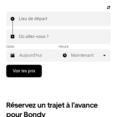
Lieu de départ
Où allez-vous ?
Date
Heure
Maintenant
Appuyez
Voir les prix
sur
la
flèche
vers
le
bas
pour
Réservez un trajet à l'avance
ouvrir
le
pour Bondy
calendrier