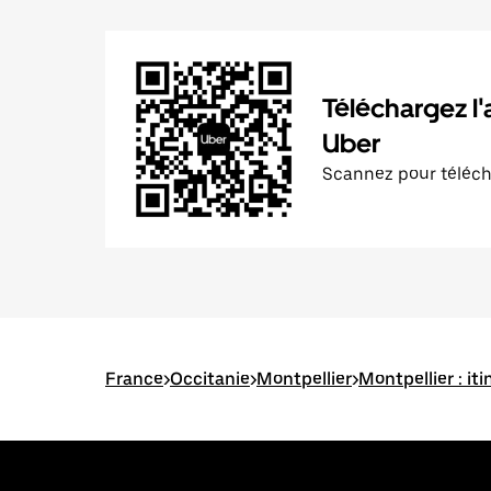
Téléchargez l'
Uber
Scannez pour téléc
France
>
Occitanie
>
Montpellier
>
Montpellier : it