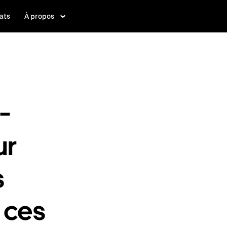
ats
À propos
-
ur
s
 ces