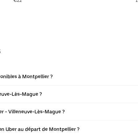
€22
1
s
onibles à Montpellier ?
eneuve-Lès-Mague ?
er - Villeneuve-Lès-Mague ?
ion Uber au départ de Montpellier ?