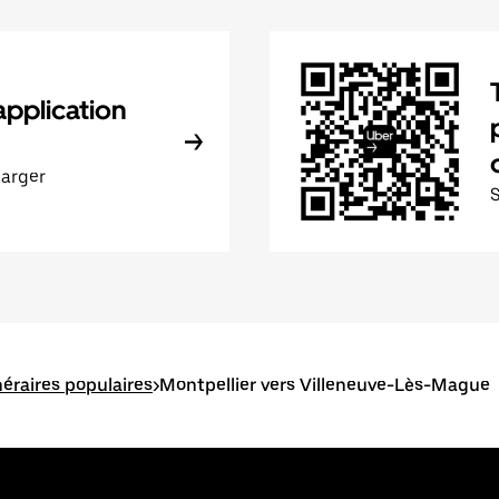
application
harger
inéraires populaires
>
Montpellier vers Villeneuve-Lès-Mague