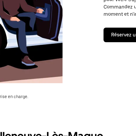
Commandez un t
moment et n'im
Réservez u
rise en charge.
 Villeneuve-Lès-Mague