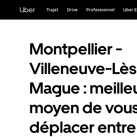
Passer
au
Uber
Trajet
Drive
Professionnel
Uber E
contenu
principal
Montpellier -
Villeneuve-Lès
Mague : meille
moyen de vou
déplacer entre