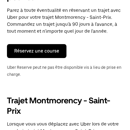
et
sélectionner
Parez à toute éventualité en réservant un trajet avec
une
Uber pour votre trajet Montmorency - Saint-Prix.
date.
Appuyez
Commandez un trajet jusqu'à 90 jours à l'avance, à
sur
tout moment et n'importe quel jour de l'année.
la
touche
Échap
pour
Réservez une course
fermer
le
calendrier.
Uber Reserve peut ne pas être disponible vis à lieu de prise en
charge.
Trajet Montmorency - Saint-
Prix
Lorsque vous vous déplacez avec Uber lors de votre