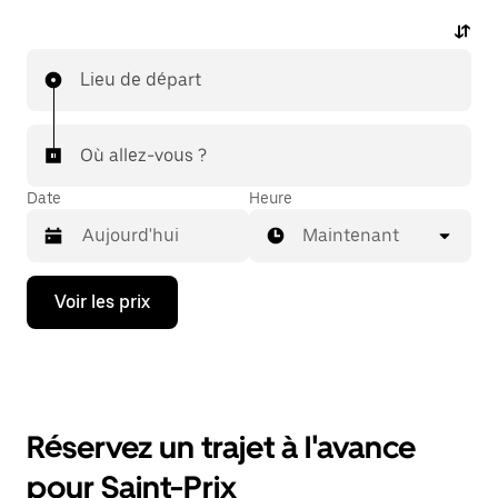
Lieu de départ
Où allez-vous ?
Date
Heure
Maintenant
Appuyez
Voir les prix
sur
la
flèche
vers
le
bas
pour
Réservez un trajet à l'avance
ouvrir
le
pour Saint-Prix
calendrier