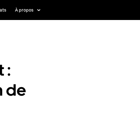
ats
À propos
 :
n de