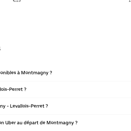
€19
1
s
sponibles à Montmagny ?
ois-Perret ?
 - Levallois-Perret ?
ation Uber au départ de Montmagny ?