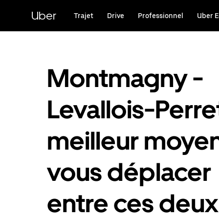
Passer
au
Uber
Trajet
Drive
Professionnel
Uber E
contenu
principal
Montmagny -
Levallois-Perret
meilleur moye
vous déplacer
entre ces deux