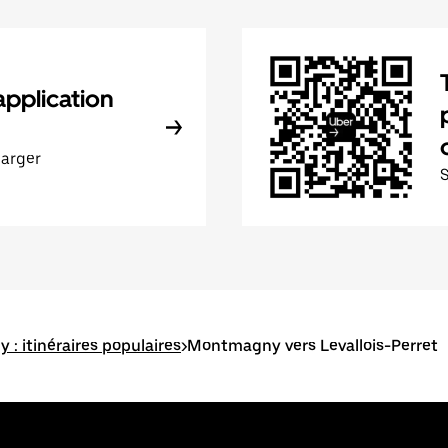
application
harger
: itinéraires populaires
>
Montmagny vers Levallois-Perret