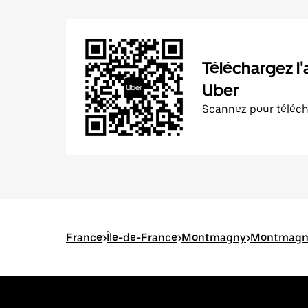
Téléchargez l'
Uber
Scannez pour téléc
France
>
Île-de-France
>
Montmagny
>
Montmagny 