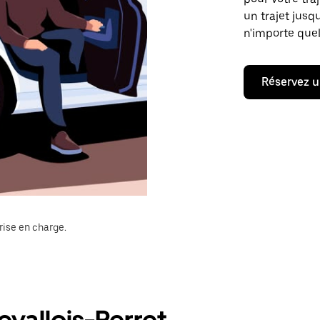
un trajet jusq
n'importe quel
Réservez u
rise en charge.
vallois-Perret