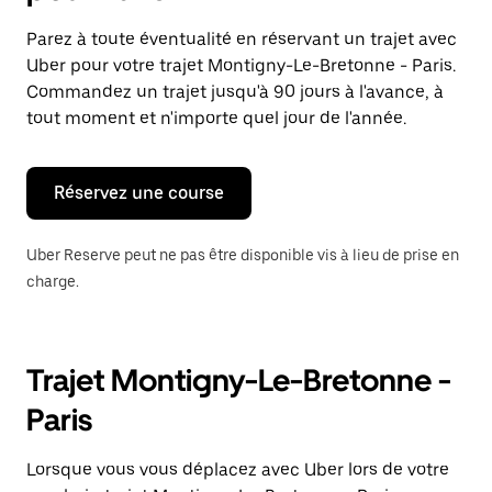
et
sélectionner
Parez à toute éventualité en réservant un trajet avec
une
Uber pour votre trajet Montigny-Le-Bretonne - Paris.
date.
Appuyez
Commandez un trajet jusqu'à 90 jours à l'avance, à
sur
tout moment et n'importe quel jour de l'année.
la
touche
Échap
pour
Réservez une course
fermer
le
calendrier.
Uber Reserve peut ne pas être disponible vis à lieu de prise en
charge.
Trajet Montigny-Le-Bretonne -
Paris
Lorsque vous vous déplacez avec Uber lors de votre