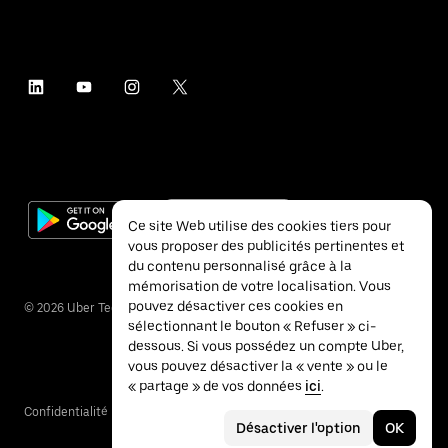
Ce site Web utilise des cookies tiers pour
vous proposer des publicités pertinentes et
du contenu personnalisé grâce à la
mémorisation de votre localisation. Vous
pouvez désactiver ces cookies en
©
2026
Uber Technologies Inc.
sélectionnant le bouton « Refuser » ci-
dessous. Si vous possédez un compte Uber,
vous pouvez désactiver la « vente » ou le
« partage » de vos données
ici
.
Confidentialité
Accessibilité
Conditions
Désactiver l'option
OK