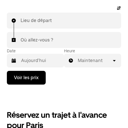
Lieu de départ
Où allez-vous ?
Date
Heure
Maintenant
Appuyez
Voir les prix
sur
la
flèche
vers
le
bas
pour
Réservez un trajet à l'avance
ouvrir
le
pour Paris
calendrier