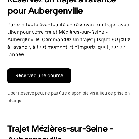
ouvrir
le
pour Aubergenville
calendrier
et
sélectionner
Parez à toute éventualité en réservant un trajet avec
une
Uber pour votre trajet Mézières-sur-Seine -
date.
Appuyez
Aubergenville. Commandez un trajet jusqu'à 90 jours
sur
à l'avance, à tout moment et n'importe quel jour de
la
l'année.
touche
Échap
pour
fermer
Réservez une course
le
calendrier.
Uber Reserve peut ne pas être disponible vis à lieu de prise en
charge.
Trajet Mézières-sur-Seine -