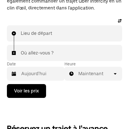
également commander un trajet Uber Intercity en un
clin d'œil, directement dans l'application.
Lieu de départ
Où allez-vous ?
Date
Heure
Maintenant
Appuyez
Voir les prix
sur
la
flèche
vers
le
bas
pour
Réservez un trajet à l'avance