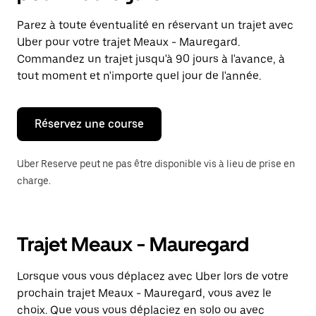
et
sélectionner
Parez à toute éventualité en réservant un trajet avec
une
Uber pour votre trajet Meaux - Mauregard.
date.
Appuyez
Commandez un trajet jusqu'à 90 jours à l'avance, à
sur
tout moment et n'importe quel jour de l'année.
la
touche
Échap
pour
Réservez une course
fermer
le
calendrier.
Uber Reserve peut ne pas être disponible vis à lieu de prise en
charge.
Trajet Meaux - Mauregard
Lorsque vous vous déplacez avec Uber lors de votre
prochain trajet Meaux - Mauregard, vous avez le
choix. Que vous vous déplaciez en solo ou avec