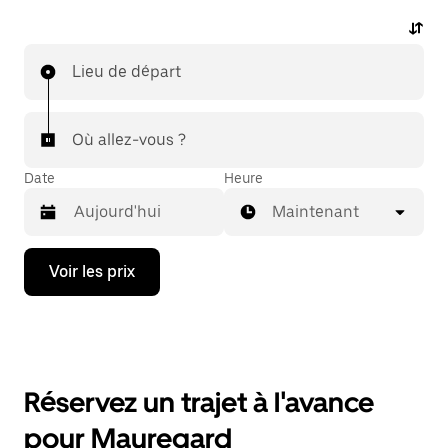
Lieu de départ
Où allez-vous ?
Date
Heure
Maintenant
Appuyez
Voir les prix
sur
la
flèche
vers
le
bas
pour
Réservez un trajet à l'avance
ouvrir
le
pour Mauregard
calendrier