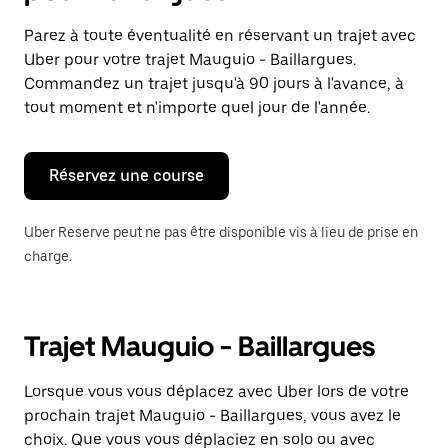
et
sélectionner
Parez à toute éventualité en réservant un trajet avec
une
Uber pour votre trajet Mauguio - Baillargues.
date.
Appuyez
Commandez un trajet jusqu'à 90 jours à l'avance, à
sur
tout moment et n'importe quel jour de l'année.
la
touche
Échap
pour
Réservez une course
fermer
le
calendrier.
Uber Reserve peut ne pas être disponible vis à lieu de prise en
charge.
Trajet Mauguio - Baillargues
Lorsque vous vous déplacez avec Uber lors de votre
prochain trajet Mauguio - Baillargues, vous avez le
choix. Que vous vous déplaciez en solo ou avec