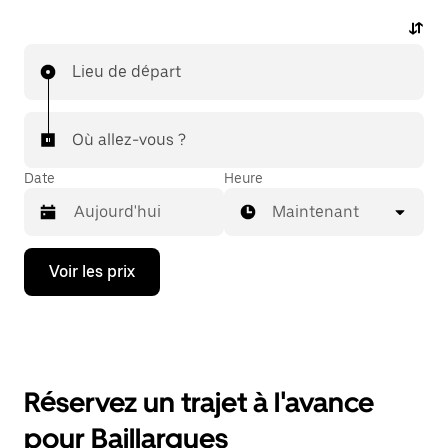
Lieu de départ
Où allez-vous ?
Date
Heure
Maintenant
Appuyez
Voir les prix
sur
la
flèche
vers
le
bas
pour
Réservez un trajet à l'avance
ouvrir
le
pour Baillargues
calendrier