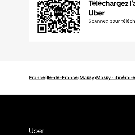
Téléchargez l'
Uber
Scannez pour téléc
France
>
Île-de-France
>
Massy
>
Massy : itinérair
Uber