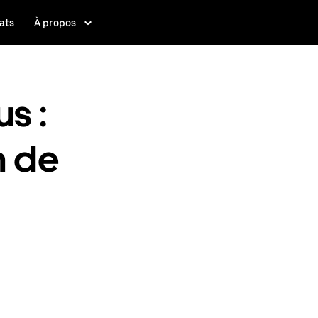
ats
À propos
s :
n de