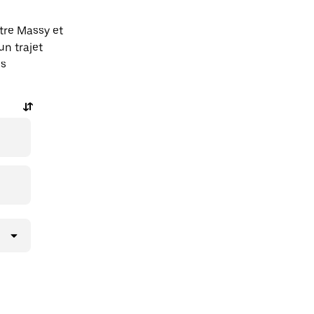
tre Massy et
n trajet
ns