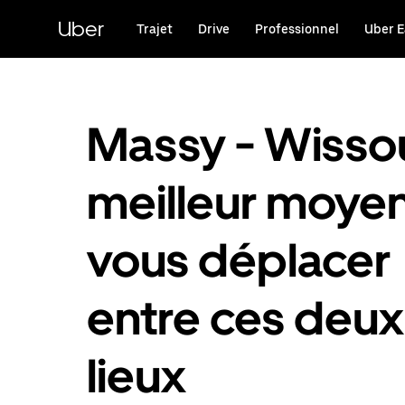
Passer
au
Uber
Trajet
Drive
Professionnel
Uber E
contenu
principal
Massy - Wissou
meilleur moye
vous déplacer
entre ces deux
lieux