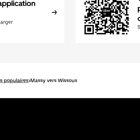
application
harger
es populaires
>
Massy vers Wissous