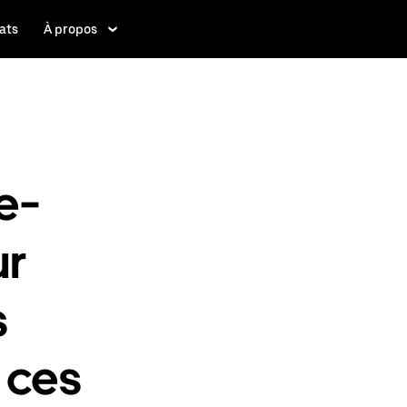
ats
À propos
e-
ur
s
 ces