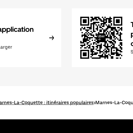
application
harger
rnes-La-Coquette : itinéraires populaires
>
Marnes-La-Coque