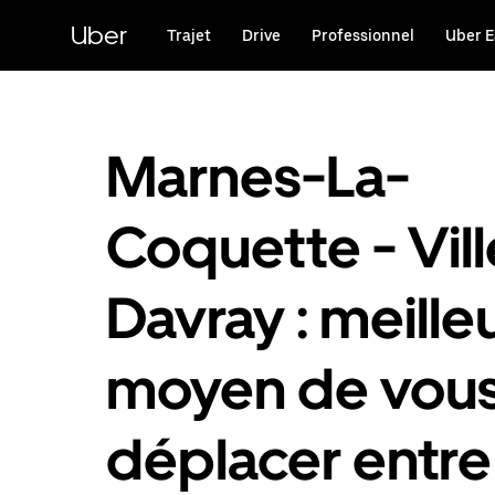
Passer
au
Uber
Trajet
Drive
Professionnel
Uber E
contenu
principal
Marnes-La-
Coquette - Vill
Davray : meille
moyen de vou
déplacer entre