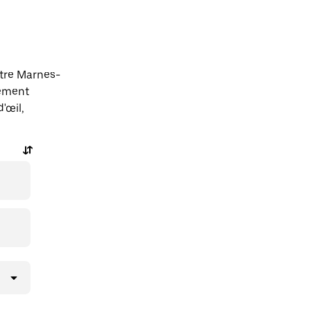
ntre Marnes-
lement
'œil,