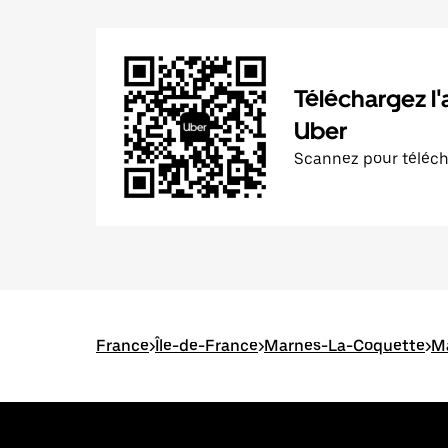
Téléchargez l'
Uber
Scannez pour téléc
France
>
Île-de-France
>
Marnes-La-Coquette
>
Ma