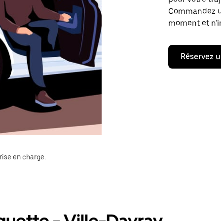
Commandez un t
moment et n'im
Réservez u
rise en charge.
uette - Ville-Davray