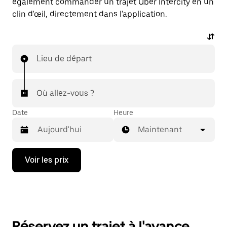
également commander un trajet Uber Intercity en un
clin d'œil, directement dans l'application.
Lieu de départ
Où allez-vous ?
Date
Heure
Maintenant
Appuyez
Voir les prix
sur
la
flèche
vers
le
bas
pour
Réservez un trajet à l'avance