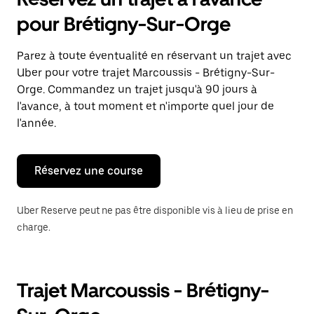
ouvrir
le
pour Brétigny-Sur-Orge
calendrier
et
sélectionner
Parez à toute éventualité en réservant un trajet avec
une
Uber pour votre trajet Marcoussis - Brétigny-Sur-
date.
Appuyez
Orge. Commandez un trajet jusqu'à 90 jours à
sur
l'avance, à tout moment et n'importe quel jour de
la
l'année.
touche
Échap
pour
fermer
Réservez une course
le
calendrier.
Uber Reserve peut ne pas être disponible vis à lieu de prise en
charge.
Trajet Marcoussis - Brétigny-