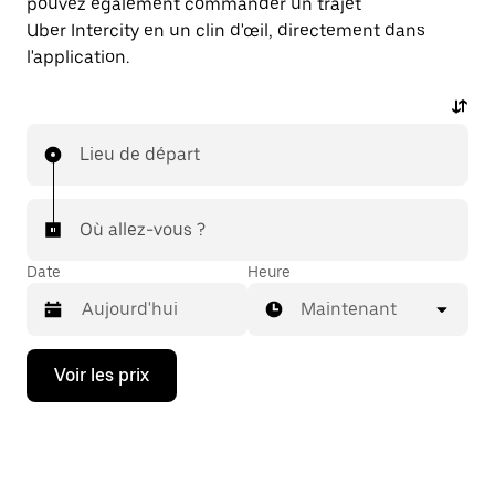
pouvez également commander un trajet
Uber Intercity en un clin d'œil, directement dans
l'application.
Lieu de départ
Où allez-vous ?
Date
Heure
Maintenant
Appuyez
Voir les prix
sur
la
flèche
vers
le
bas