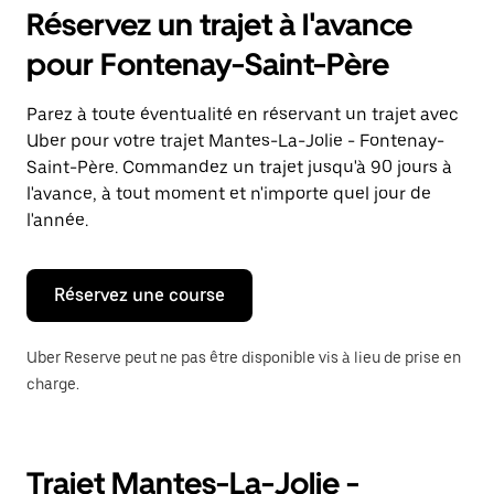
pour
Réservez un trajet à l'avance
ouvrir
le
pour Fontenay-Saint-Père
calendrier
et
sélectionner
Parez à toute éventualité en réservant un trajet avec
une
Uber pour votre trajet Mantes-La-Jolie - Fontenay-
date.
Appuyez
Saint-Père. Commandez un trajet jusqu'à 90 jours à
sur
l'avance, à tout moment et n'importe quel jour de
la
l'année.
touche
Échap
pour
fermer
Réservez une course
le
calendrier.
Uber Reserve peut ne pas être disponible vis à lieu de prise en
charge.
Trajet Mantes-La-Jolie -