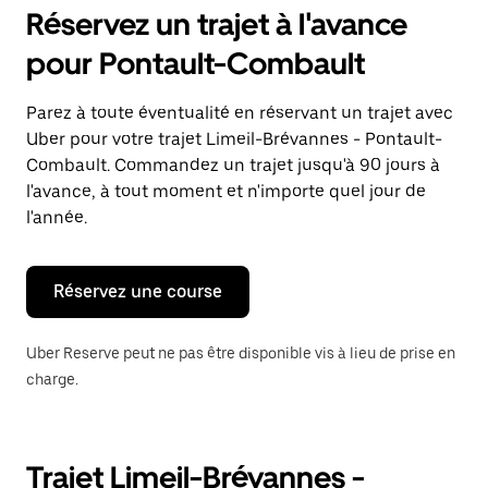
pour
Réservez un trajet à l'avance
ouvrir
le
pour Pontault-Combault
calendrier
et
sélectionner
Parez à toute éventualité en réservant un trajet avec
une
Uber pour votre trajet Limeil-Brévannes - Pontault-
date.
Appuyez
Combault. Commandez un trajet jusqu'à 90 jours à
sur
l'avance, à tout moment et n'importe quel jour de
la
l'année.
touche
Échap
pour
fermer
Réservez une course
le
calendrier.
Uber Reserve peut ne pas être disponible vis à lieu de prise en
charge.
Trajet Limeil-Brévannes -