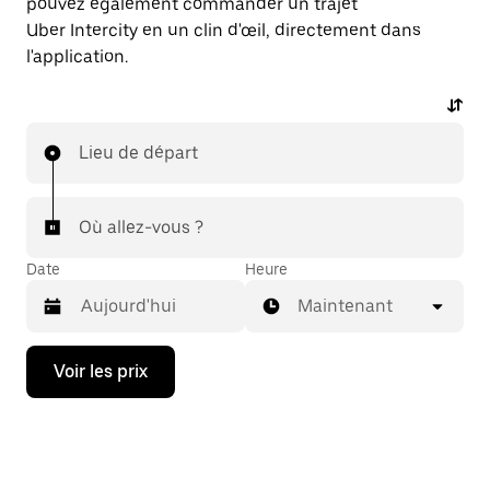
pouvez également commander un trajet
Uber Intercity en un clin d'œil, directement dans
l'application.
Lieu de départ
Où allez-vous ?
Date
Heure
Maintenant
Appuyez
Voir les prix
sur
la
flèche
vers
le
bas