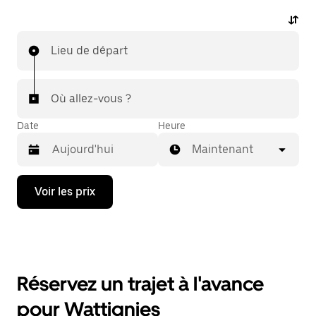
Lieu de départ
Où allez-vous ?
Date
Heure
Maintenant
Appuyez
Voir les prix
sur
la
flèche
vers
le
bas
pour
Réservez un trajet à l'avance
ouvrir
le
pour Wattignies
calendrier