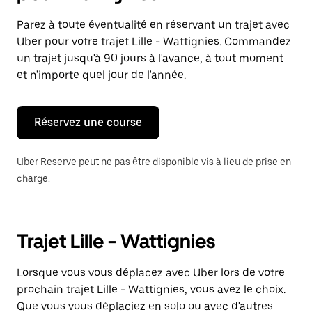
et
sélectionner
Parez à toute éventualité en réservant un trajet avec
une
Uber pour votre trajet Lille - Wattignies. Commandez
date.
Appuyez
un trajet jusqu'à 90 jours à l'avance, à tout moment
sur
et n'importe quel jour de l'année.
la
touche
Échap
pour
Réservez une course
fermer
le
calendrier.
Uber Reserve peut ne pas être disponible vis à lieu de prise en
charge.
Trajet Lille - Wattignies
Lorsque vous vous déplacez avec Uber lors de votre
prochain trajet Lille - Wattignies, vous avez le choix.
Que vous vous déplaciez en solo ou avec d'autres