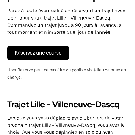
et
sélectionner
Parez à toute éventualité en réservant un trajet avec
une
Uber pour votre trajet Lille - Villeneuve-Dascq.
date.
Appuyez
Commandez un trajet jusqu'à 90 jours à l'avance, à
sur
tout moment et n'importe quel jour de l'année.
la
touche
Échap
pour
Réservez une course
fermer
le
calendrier.
Uber Reserve peut ne pas être disponible vis à lieu de prise en
charge.
Trajet Lille - Villeneuve-Dascq
Lorsque vous vous déplacez avec Uber lors de votre
prochain trajet Lille - Villeneuve-Dascq, vous avez le
choix. Que vous vous déplaciez en solo ou avec