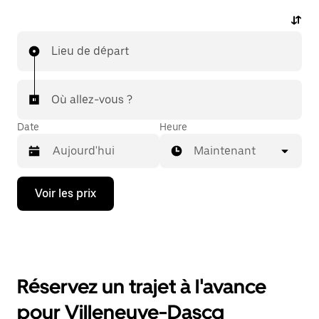
Lieu de départ
Où allez-vous ?
Date
Heure
Maintenant
Appuyez
Voir les prix
sur
la
flèche
vers
le
bas
pour
Réservez un trajet à l'avance
ouvrir
le
pour Villeneuve-Dascq
calendrier