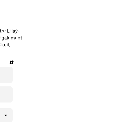
tre LHaÿ-
 également
'œil,