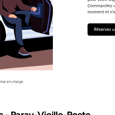
Commandez un t
moment et n'im
Réservez u
rise en charge.
 - Paray-Vieille-Poste