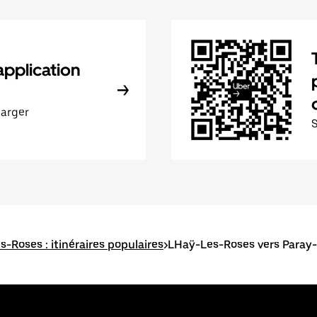
application
harger
s-Roses : itinéraires populaires
>
LHaÿ-Les-Roses vers Paray-