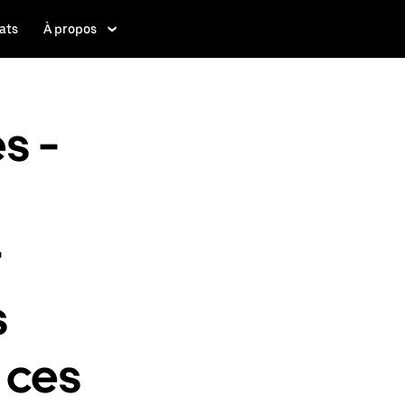
ats
À propos
s -
r
s
 ces