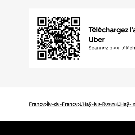
Téléchargez l'
Uber
Scannez pour téléc
France
>
Île-de-France
>
L'Haÿ-les-Roses
>
L'Haÿ-le