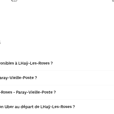
€17
8
s
ponibles à LHaÿ-Les-Roses ?
ray-Vieille-Poste ?
oses - Paray-Vieille-Poste ?
tion Uber au départ de LHaÿ-Les-Roses ?