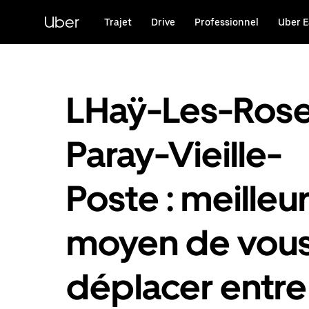
Passer
au
Uber
Trajet
Drive
Professionnel
Uber E
contenu
principal
LHaÿ-Les-Rose
Paray-Vieille-
Poste : meilleu
moyen de vou
déplacer entre