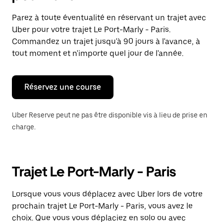
et
sélectionner
Parez à toute éventualité en réservant un trajet avec
une
Uber pour votre trajet Le Port-Marly - Paris.
date.
Appuyez
Commandez un trajet jusqu'à 90 jours à l'avance, à
sur
tout moment et n'importe quel jour de l'année.
la
touche
Échap
pour
Réservez une course
fermer
le
calendrier.
Uber Reserve peut ne pas être disponible vis à lieu de prise en
charge.
Trajet Le Port-Marly - Paris
Lorsque vous vous déplacez avec Uber lors de votre
prochain trajet Le Port-Marly - Paris, vous avez le
choix. Que vous vous déplaciez en solo ou avec