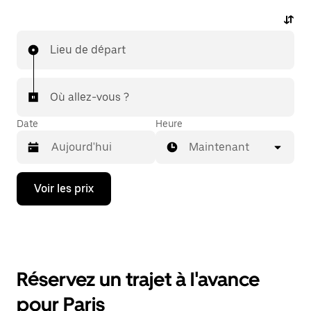
Lieu de départ
Où allez-vous ?
Date
Heure
Maintenant
Appuyez
Voir les prix
sur
la
flèche
vers
le
bas
pour
Réservez un trajet à l'avance
ouvrir
le
pour Paris
calendrier