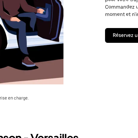
Commandez un t
moment et n'im
Réservez u
rise en charge.
nson - Versailles