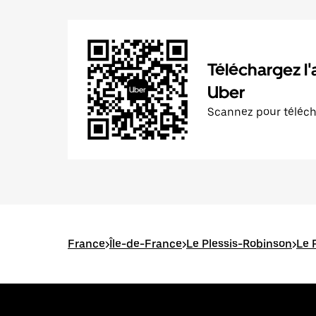
Téléchargez l'
Uber
Scannez pour téléc
France
>
Île-de-France
>
Le Plessis-Robinson
>
Le 