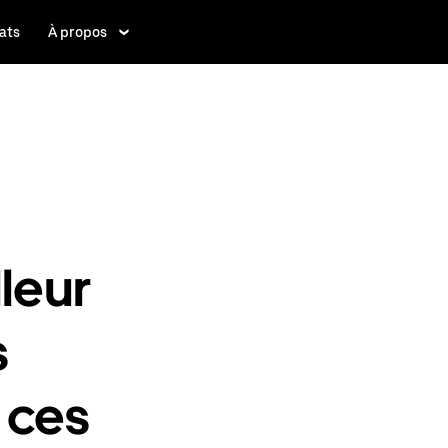
ats
À propos
lleur
s
 ces