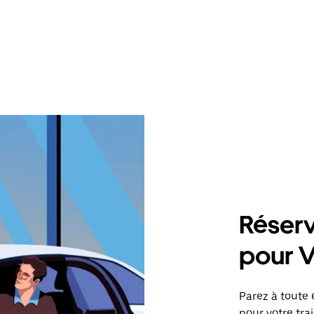
Réserv
pour V
Parez à toute 
pour votre traj