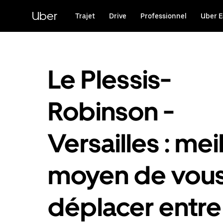
Passer
au
Uber
Trajet
Drive
Professionnel
Uber E
contenu
principal
Le Plessis-
Robinson -
Versailles : mei
moyen de vou
déplacer entre