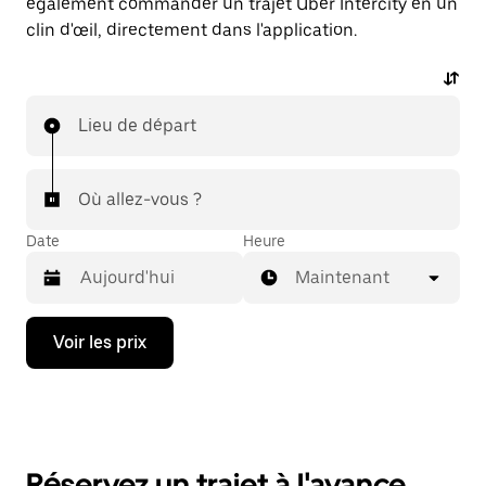
également commander un trajet Uber Intercity en un
clin d'œil, directement dans l'application.
Lieu de départ
Où allez-vous ?
Date
Heure
Maintenant
Appuyez
Voir les prix
sur
la
flèche
vers
le
bas
pour
Réservez un trajet à l'avance