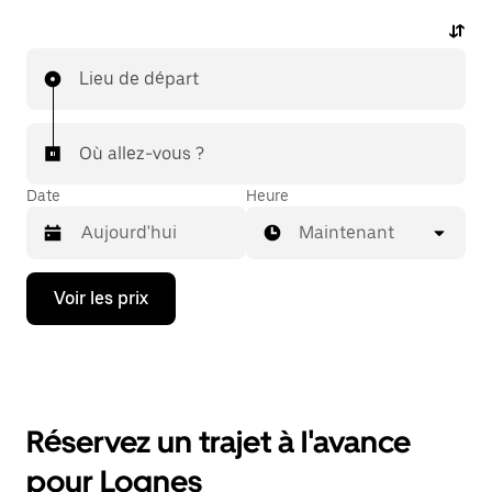
Lieu de départ
Où allez-vous ?
Date
Heure
Maintenant
Appuyez
Voir les prix
sur
la
flèche
vers
le
bas
pour
Réservez un trajet à l'avance
ouvrir
le
pour Lognes
calendrier