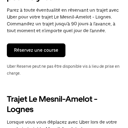
et
sélectionner
Parez à toute éventualité en réservant un trajet avec
une
Uber pour votre trajet Le Mesnil-Amelot - Lognes.
date.
Appuyez
Commandez un trajet jusqu'à 90 jours à l'avance, à
sur
tout moment et n'importe quel jour de l'année.
la
touche
Échap
pour
Réservez une course
fermer
le
calendrier.
Uber Reserve peut ne pas être disponible vis à lieu de prise en
charge.
Trajet Le Mesnil-Amelot -
Lognes
Lorsque vous vous déplacez avec Uber lors de votre