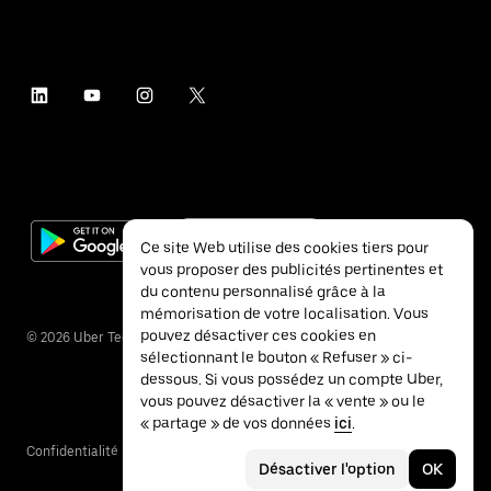
Ce site Web utilise des cookies tiers pour
vous proposer des publicités pertinentes et
du contenu personnalisé grâce à la
mémorisation de votre localisation. Vous
pouvez désactiver ces cookies en
©
2026
Uber Technologies Inc.
sélectionnant le bouton « Refuser » ci-
dessous. Si vous possédez un compte Uber,
vous pouvez désactiver la « vente » ou le
« partage » de vos données
ici
.
Confidentialité
Accessibilité
Conditions
Désactiver l'option
OK