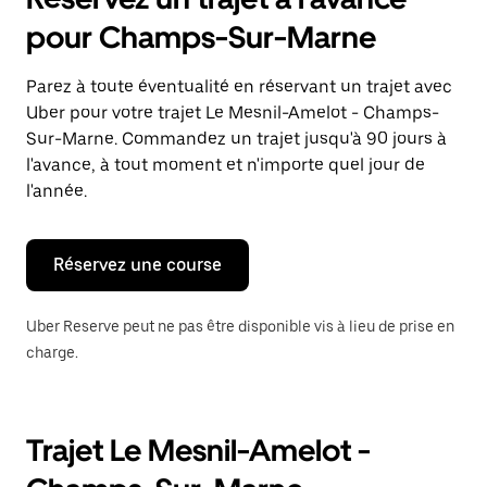
ouvrir
le
pour Champs-Sur-Marne
calendrier
et
sélectionner
Parez à toute éventualité en réservant un trajet avec
une
Uber pour votre trajet Le Mesnil-Amelot - Champs-
date.
Appuyez
Sur-Marne. Commandez un trajet jusqu'à 90 jours à
sur
l'avance, à tout moment et n'importe quel jour de
la
l'année.
touche
Échap
pour
fermer
Réservez une course
le
calendrier.
Uber Reserve peut ne pas être disponible vis à lieu de prise en
charge.
Trajet Le Mesnil-Amelot -