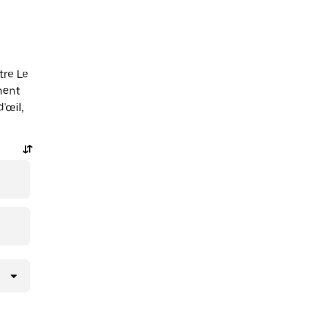
tre Le
ment
'œil,