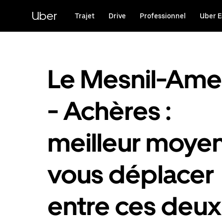
Passer
au
Uber
Trajet
Drive
Professionnel
Uber E
contenu
principal
Le Mesnil-Ame
- Achères :
meilleur moye
vous déplacer
entre ces deux