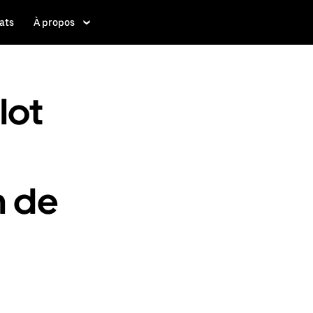
ats
À propos
lot
n de