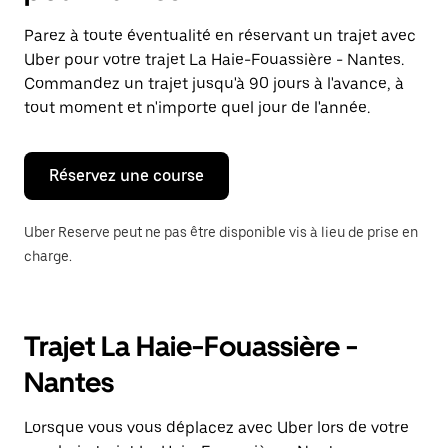
et
sélectionner
Parez à toute éventualité en réservant un trajet avec
une
Uber pour votre trajet La Haie-Fouassière - Nantes.
date.
Appuyez
Commandez un trajet jusqu'à 90 jours à l'avance, à
sur
tout moment et n'importe quel jour de l'année.
la
touche
Échap
pour
Réservez une course
fermer
le
calendrier.
Uber Reserve peut ne pas être disponible vis à lieu de prise en
charge.
Trajet La Haie-Fouassière -
Nantes
Lorsque vous vous déplacez avec Uber lors de votre