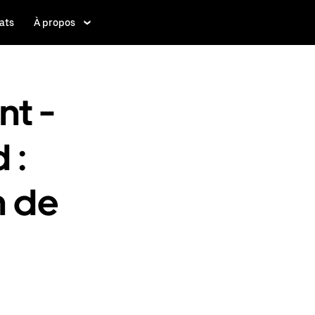
ats
À propos
nt -
 :
n de