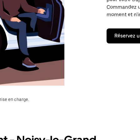
Commandez un t
moment et n'im
Réservez u
rise en charge.
ont - Noisy-le-Grand