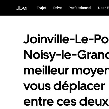
Passer
au
Uber
Trajet
Drive
Professionnel
Uber E
contenu
principal
Joinville-Le-Po
Noisy-le-Grand
meilleur moye
vous déplacer
entre ces deux