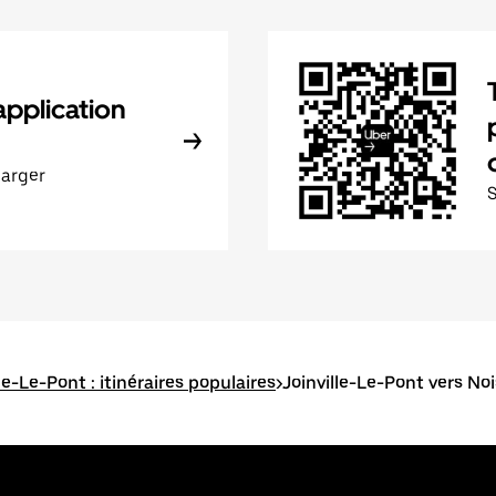
application
harger
le-Le-Pont : itinéraires populaires
>
Joinville-Le-Pont vers No