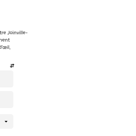
re Joinville-
ment
'œil,