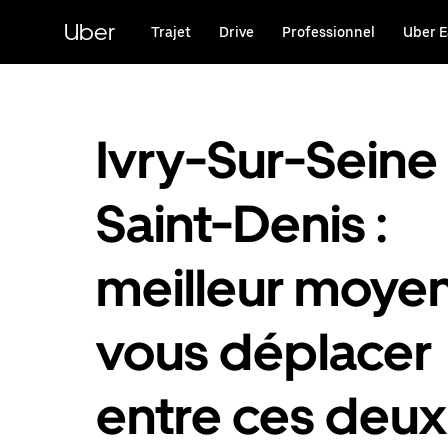
Passer
au
Uber
Trajet
Drive
Professionnel
Uber E
contenu
principal
Ivry-Sur-Seine 
Saint-Denis :
meilleur moye
vous déplacer
entre ces deux