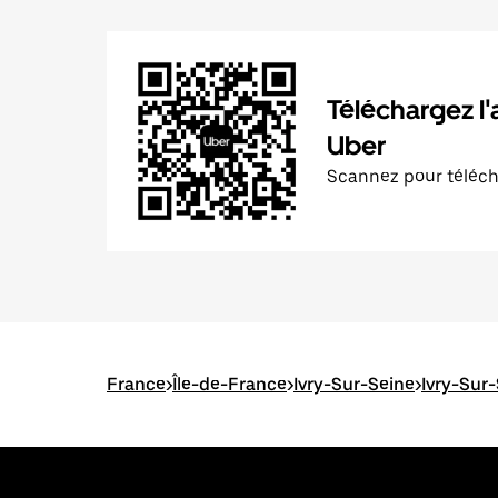
Téléchargez l'
Uber
Scannez pour téléc
France
>
Île-de-France
>
Ivry-Sur-Seine
>
Ivry-Sur-