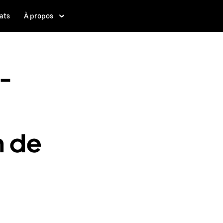
ats
À propos
-
n de