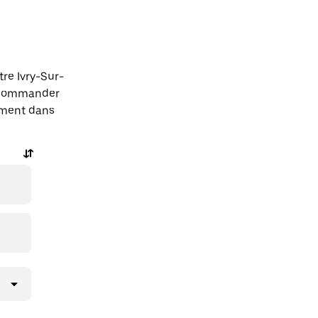
re Ivry-Sur-
t commander
tement dans