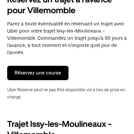
ouvrir
le
pour Villemomble
calendrier
et
sélectionner
Parez à toute éventualité en réservant un trajet avec
une
Uber pour votre trajet Issy-les-Moulineaux -
date.
Appuyez
Villemomble. Commandez un trajet jusqu'à 90 jours à
sur
l'avance, à tout moment et n'importe quel jour de
la
l'année.
touche
Échap
pour
fermer
Réservez une course
le
calendrier.
Uber Reserve peut ne pas être disponible vis à lieu de prise en
charge.
Trajet Issy-les-Moulineaux -