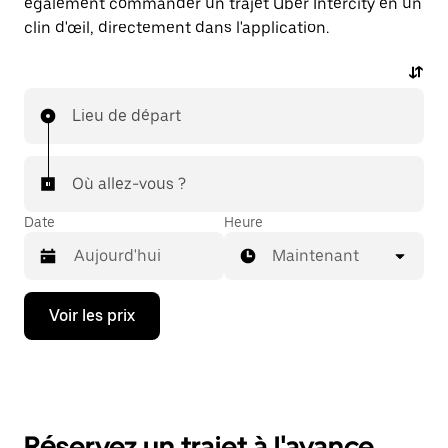
également commander un trajet Uber Intercity en un
clin d'œil, directement dans l'application.
Lieu de départ
Où allez-vous ?
Date
Heure
Maintenant
Appuyez
Voir les prix
sur
la
flèche
vers
le
bas
pour
Réservez un trajet à l'avance