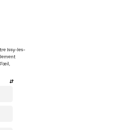
re Issy-les-
alement
'œil,