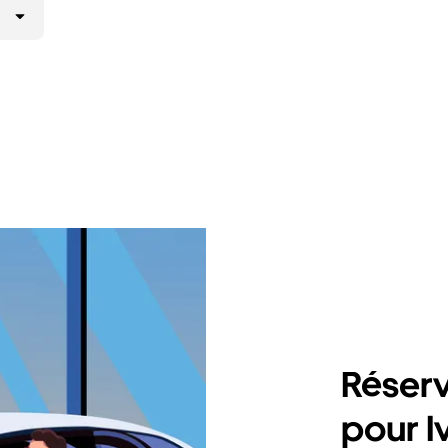
Réserv
pour I