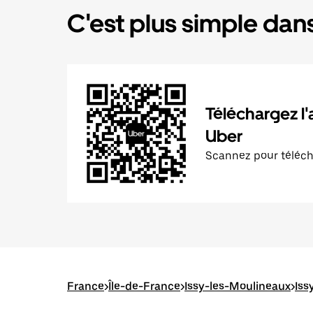
C'est plus simple dans
Téléchargez l'
Uber
Scannez pour téléc
France
>
Île-de-France
>
Issy-les-Moulineaux
>
Iss