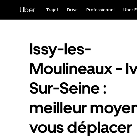
Passer
au
Uber
Trajet
Drive
Professionnel
Uber E
contenu
principal
Issy-les-
Moulineaux - I
Sur-Seine :
meilleur moye
vous déplacer