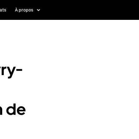
ats
À propos
vry-
n de