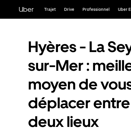
Passer
au
Uber
Trajet
Drive
Professionnel
Uber E
contenu
principal
Hyères - La Se
sur-Mer : meill
moyen de vou
déplacer entre
deux lieux