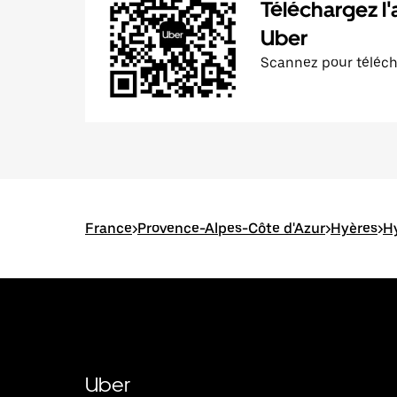
Téléchargez l'
Uber
Scannez pour téléc
France
>
Provence-Alpes-Côte d'Azur
>
Hyères
>
Hy
Uber