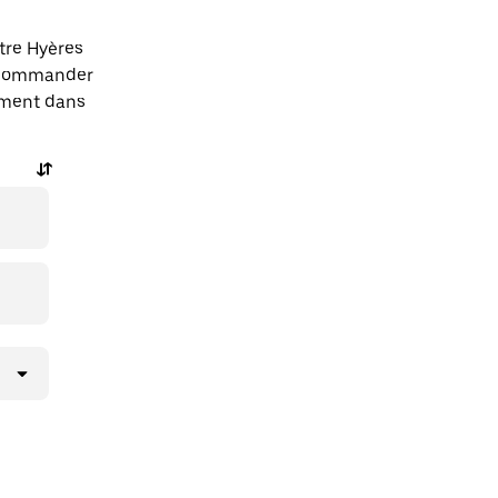
tre Hyères
t commander
tement dans