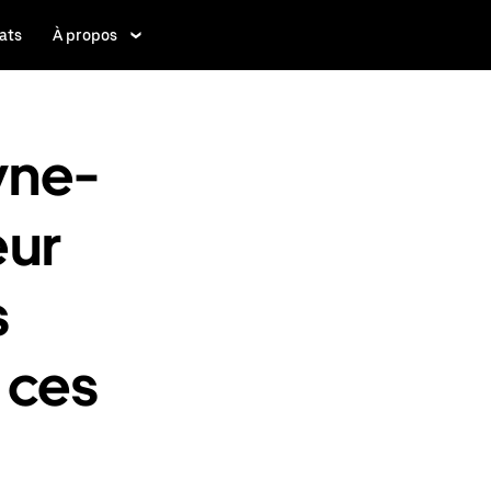
ats
À propos
yne-
eur
s
 ces