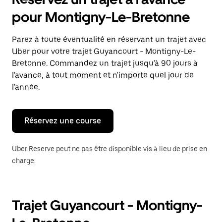
ouvrir
le
pour Montigny-Le-Bretonne
calendrier
et
sélectionner
Parez à toute éventualité en réservant un trajet avec
une
Uber pour votre trajet Guyancourt - Montigny-Le-
date.
Appuyez
Bretonne. Commandez un trajet jusqu'à 90 jours à
sur
l'avance, à tout moment et n'importe quel jour de
la
l'année.
touche
Échap
pour
fermer
Réservez une course
le
calendrier.
Uber Reserve peut ne pas être disponible vis à lieu de prise en
charge.
Trajet Guyancourt - Montigny-