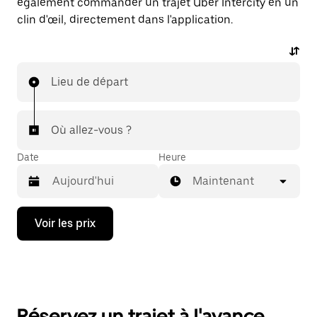
également commander un trajet Uber Intercity en un
clin d'œil, directement dans l'application.
Lieu de départ
Où allez-vous ?
Date
Heure
Maintenant
Appuyez
Voir les prix
sur
la
flèche
vers
le
bas
pour
Réservez un trajet à l'avance