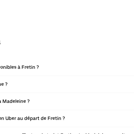
s
onibles à Fretin ?
ne ?
a Madeleine ?
ion Uber au départ de Fretin ?