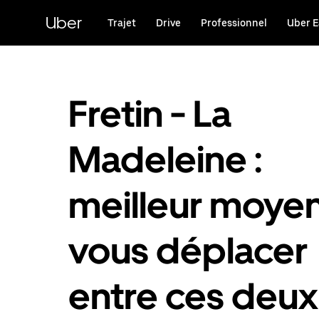
Passer
au
Uber
Trajet
Drive
Professionnel
Uber E
contenu
principal
Fretin - La
Madeleine :
meilleur moye
vous déplacer
entre ces deux