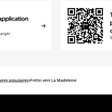
application
harger
raires populaires
>
Fretin vers La Madeleine