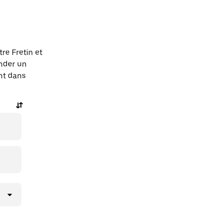
re Fretin et
nder un
ent dans