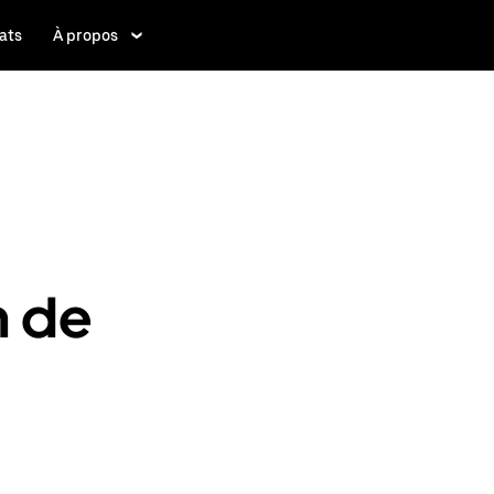
ats
À propos
n de