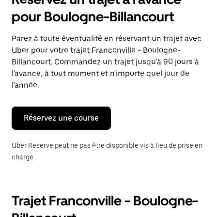
ouvrir
le
pour Boulogne-Billancourt
calendrier
et
sélectionner
Parez à toute éventualité en réservant un trajet avec
une
Uber pour votre trajet Franconville - Boulogne-
date.
Appuyez
Billancourt. Commandez un trajet jusqu'à 90 jours à
sur
l'avance, à tout moment et n'importe quel jour de
la
l'année.
touche
Échap
pour
fermer
Réservez une course
le
calendrier.
Uber Reserve peut ne pas être disponible vis à lieu de prise en
charge.
Trajet Franconville - Boulogne-