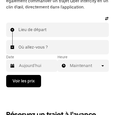
également commander un trajet Uber Intercity en un
clin d'œil, directement dans l'application.
Lieu de départ
Où allez-vous ?
Date
Heure
Maintenant
Appuyez
Voir les prix
sur
la
flèche
vers
le
bas
pour
Réservez un trajet à l'avance