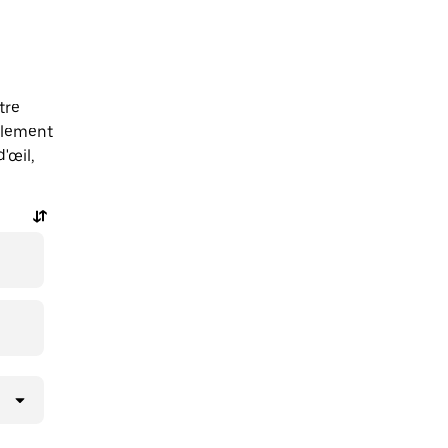
tre
alement
'œil,