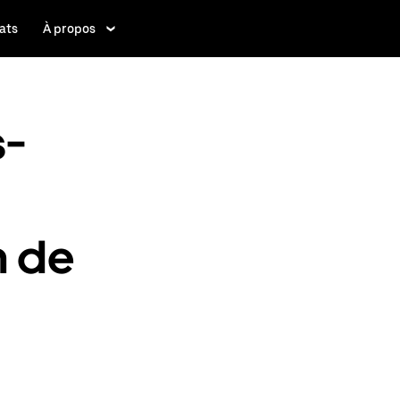
ats
À propos
s-
n de