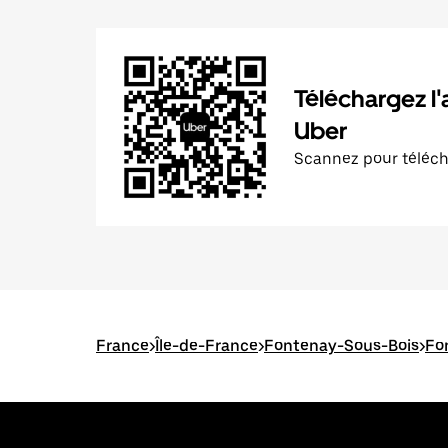
Téléchargez l'
Uber
Scannez pour téléc
France
>
Île-de-France
>
Fontenay-Sous-Bois
>
Fon