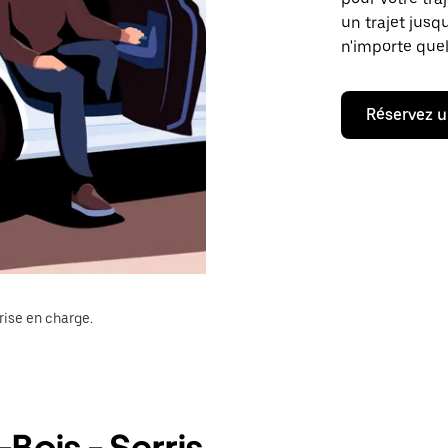
un trajet jusq
n'importe quel
Réservez u
rise en charge.
Bois - Serris