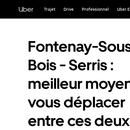
Passer
au
Uber
Trajet
Drive
Professionnel
Uber E
contenu
principal
Fontenay-Sou
Bois - Serris :
meilleur moye
vous déplacer
entre ces deux