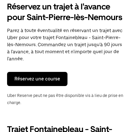
pour
Réservez un trajet à l'avance
ouvrir
le
pour Saint-Pierre-lès-Nemours
calendrier
et
sélectionner
Parez à toute éventualité en réservant un trajet avec
une
Uber pour votre trajet Fontainebleau - Saint-Pierre-
date.
Appuyez
lès-Nemours. Commandez un trajet jusqu'à 90 jours
sur
à l'avance, à tout moment et n'importe quel jour de
la
l'année.
touche
Échap
pour
fermer
Réservez une course
le
calendrier.
Uber Reserve peut ne pas être disponible vis à lieu de prise en
charge.
Trajet Fontainebleau - Saint-