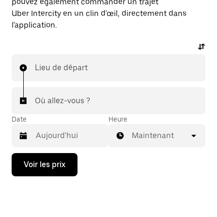
pouvez également commander un trajet
Uber Intercity en un clin d'œil, directement dans
l'application.
Lieu de départ
Où allez-vous ?
Date
Heure
Maintenant
Appuyez
Voir les prix
sur
la
flèche
vers
le
bas