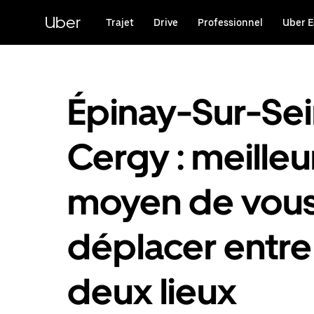
Passer
au
Uber
Trajet
Drive
Professionnel
Uber E
contenu
principal
Épinay-Sur-Sei
Cergy : meilleu
moyen de vou
déplacer entre
deux lieux