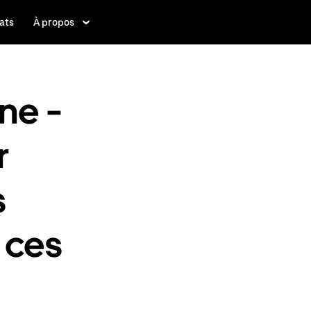
ats
À propos
ne -
r
s
 ces