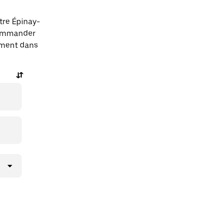
tre Épinay-
commander
tement dans