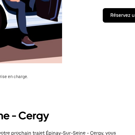
Réservez u
rise en charge.
ne - Cergy
otre prochain trajet Épinay-Sur-Seine - Cergy, vous