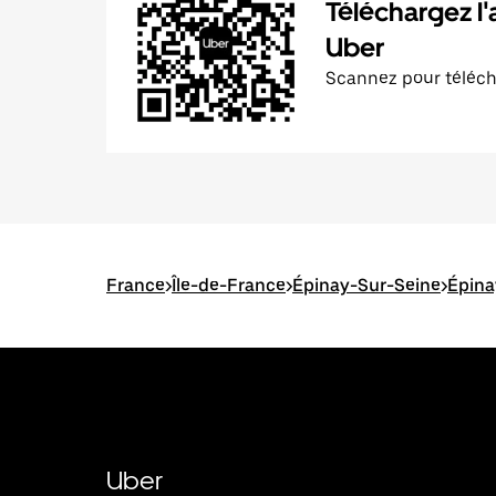
Téléchargez l'
Uber
Scannez pour téléc
France
>
Île-de-France
>
Épinay-Sur-Seine
>
Épina
Uber