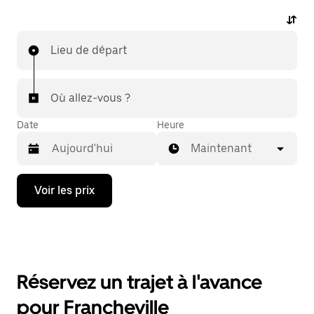
Lieu de départ
Où allez-vous ?
Date
Heure
Maintenant
Appuyez
Voir les prix
sur
la
flèche
vers
le
bas
pour
Réservez un trajet à l'avance
ouvrir
le
pour Francheville
calendrier