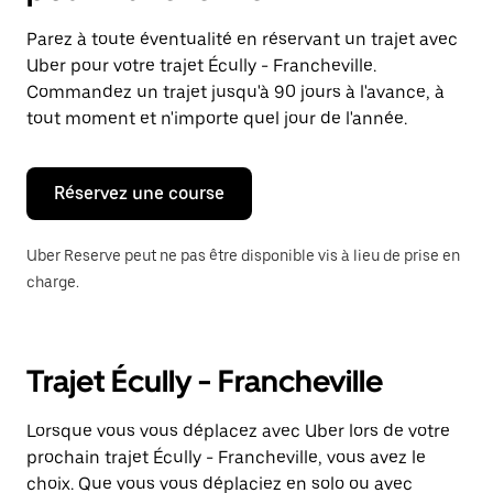
et
sélectionner
Parez à toute éventualité en réservant un trajet avec
une
Uber pour votre trajet Écully - Francheville.
date.
Appuyez
Commandez un trajet jusqu'à 90 jours à l'avance, à
sur
tout moment et n'importe quel jour de l'année.
la
touche
Échap
pour
Réservez une course
fermer
le
calendrier.
Uber Reserve peut ne pas être disponible vis à lieu de prise en
charge.
Trajet Écully - Francheville
Lorsque vous vous déplacez avec Uber lors de votre
prochain trajet Écully - Francheville, vous avez le
choix. Que vous vous déplaciez en solo ou avec