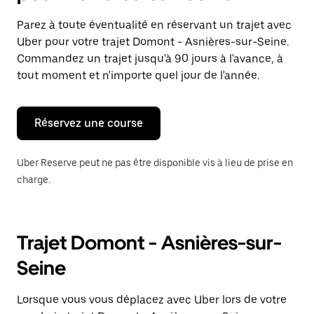
et
sélectionner
Parez à toute éventualité en réservant un trajet avec
une
Uber pour votre trajet Domont - Asnières-sur-Seine.
date.
Appuyez
Commandez un trajet jusqu'à 90 jours à l'avance, à
sur
tout moment et n'importe quel jour de l'année.
la
touche
Échap
pour
Réservez une course
fermer
le
calendrier.
Uber Reserve peut ne pas être disponible vis à lieu de prise en
charge.
Trajet Domont - Asnières-sur-
Seine
Lorsque vous vous déplacez avec Uber lors de votre