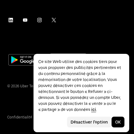
Ce site Web utilise des cookies tiers pour
vous proposer des publicités pertinentes et
du contenu personnalisé grâce à la
mémorisation de votre localisation. Vous
pouvez désactiver ces cookies en
©
2026
Uber Technologies Inc.
sélectionnant le bouton « Refuser » ci-
dessous. Si vous possédez un compte Uber,
vous pouvez désactiver la « vente » ou le
« partage » de vos données
ici
.
Confidentialité
Accessibilité
Conditions
Désactiver l'option
OK