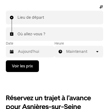
Lieu de départ
Où allez-vous ?
Date
Heure
Maintenant
Appuyez
Voir les prix
sur
la
flèche
vers
le
bas
pour
Réservez un trajet à l'avance
ouvrir
le
pour Asnières-sur-Seine
calendrier