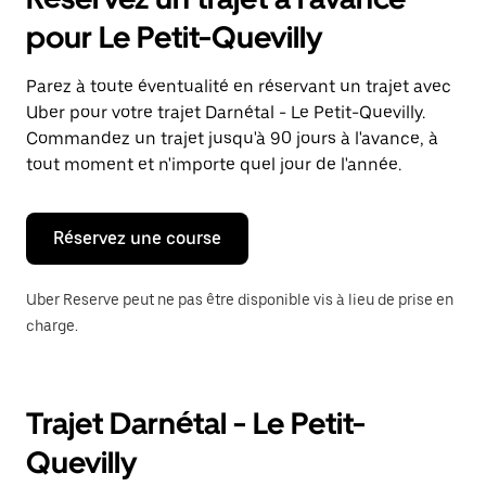
ouvrir
le
pour Le Petit-Quevilly
calendrier
et
sélectionner
Parez à toute éventualité en réservant un trajet avec
une
Uber pour votre trajet Darnétal - Le Petit-Quevilly.
date.
Appuyez
Commandez un trajet jusqu'à 90 jours à l'avance, à
sur
tout moment et n'importe quel jour de l'année.
la
touche
Échap
pour
Réservez une course
fermer
le
calendrier.
Uber Reserve peut ne pas être disponible vis à lieu de prise en
charge.
Trajet Darnétal - Le Petit-
Quevilly