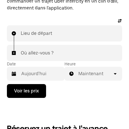
commander un trajet Uber Intercity en un clin d'œil,
directement dans l'application.
Lieu de départ
Où allez-vous ?
Date
Heure
Maintenant
Appuyez
Voir les prix
sur
la
flèche
vers
le
bas
pour
Réservez un trajet à l'avance